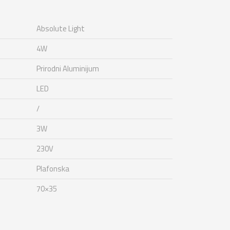
Absolute Light
4W
Prirodni Aluminijum
LED
/
3W
230V
Plafonska
70×35