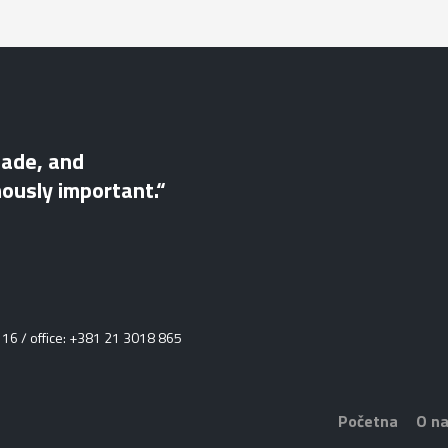
hade, and
mously important.“
16 / office: +381 21 3018 865
Početna
O n