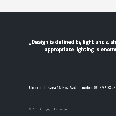
„Design is defined by light and a s
appropriate lighting is enor
Ulica cara Dušana 16, Novi Sad
mob: +381 69 500 26 
© 2026 Copyright LSDesign