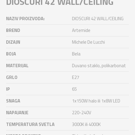
DIOSCURI 42 WALL/CEILING
NAZIV PROIZVODA:
DIOSCURI 42 WALL/CEILING
BREND
Artemide
DIZAJN
Michele De Lucchi
BOJA
Bela
MATERIJAL
Duvano staklo, polikarbonat
GRLO
E27
IP
65
SNAGA
1x150W halo ili 1x8W LED
NAPAJANJE
220-240V
TEMPERATURA SVETLA
3000K ili 4000K