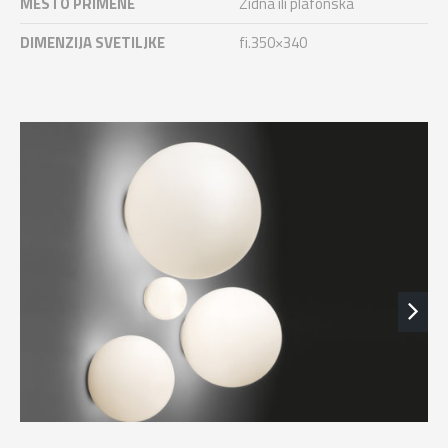
MESTO PRIMENE
Zidna ili plafonska
DIMENZIJA SVETILJKE
fi.350×340