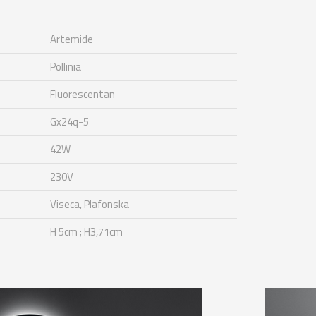
Artemide
Pollinia
Fluorescentan
Gx24q-5
42W
230V
Viseca, Plafonska
H 5cm ; H3,71cm