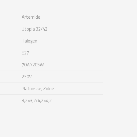
Artemide
Utopia 32/42
Halogen
E27
70W/205W
230V
Plafonske, Zidne
3,2×3,2/4,2×4,2