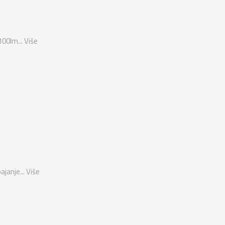
100lm...
Više
ajanje...
Više