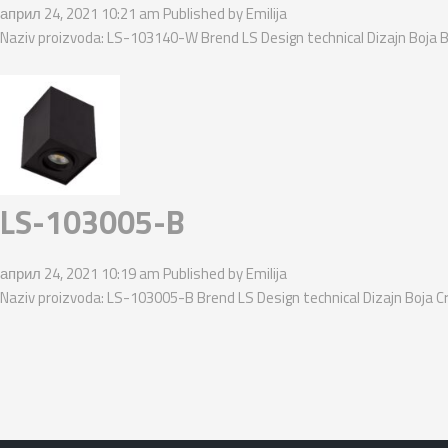
април 24, 2021 10:21 am
Published by
Emilija
Naziv proizvoda: LS-103140-W Brend LS Design technical Dizajn Boja B
LS-103005-B
април 24, 2021 10:19 am
Published by
Emilija
Naziv proizvoda: LS-103005-B Brend LS Design technical Dizajn Boja C