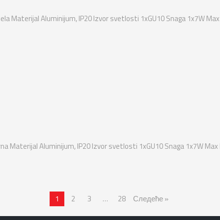
ela Materijal Aluminijum, IP20 Izvor svetlosti 1xGU10 Snaga 1x7W Max 
rna Materijal Aluminijum, IP20 Izvor svetlosti 1xGU10 Snaga 1x7W Max 
1
2
3
…
28
Следеће »