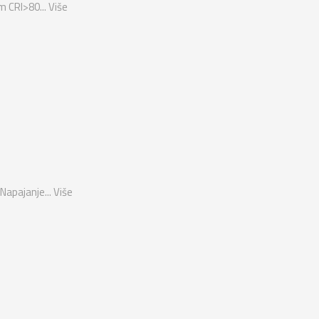
m CRI>80...
Više
Napajanje...
Više