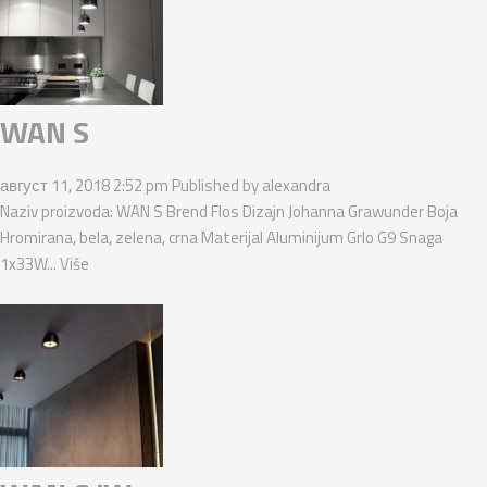
WAN S
август 11, 2018 2:52 pm
Published by
alexandra
Naziv proizvoda: WAN S Brend Flos Dizajn Johanna Grawunder Boja
Hromirana, bela, zelena, crna Materijal Aluminijum Grlo G9 Snaga
1x33W...
Više