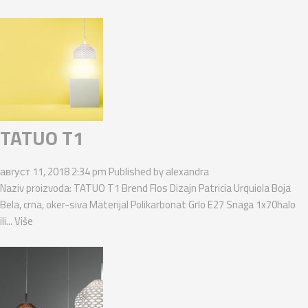
TATUO T1
август 11, 2018 2:34 pm
Published by
alexandra
Naziv proizvoda: TATUO T1 Brend Flos Dizajn Patricia Urquiola Boja
Bela, crna, oker-siva Materijal Polikarbonat Grlo E27 Snaga 1x70halo
ili...
Više