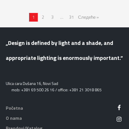
1
2
3
…
31
Следеће »
„Design is defined by light and a shade, and
appropriate lighting is enormously important.“
Ulica cara Dušana 16, Novi Sad
mob: +381 69 500 26 16 / office: +381 21 3018 865
Početna
O nama
Brendovi/Katalog